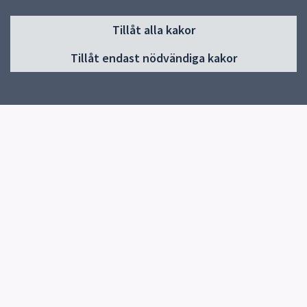
Sidfot
Tillåt alla kakor
Huvudmeny
Tillåt endast nödvändiga kakor
Start
Information/länkar
Om skolan
Kontakt
Elevhälsa
Snabblänkar
Uppsala kommun
Skolverket
Kontakt
Hågadalsskolan