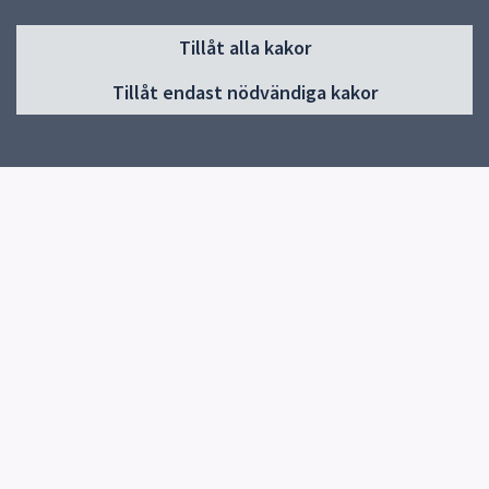
Sidfot
Tillåt alla kakor
Huvudmeny
Tillåt endast nödvändiga kakor
Start
Information/länkar
Om skolan
Kontakt
Elevhälsa
Snabblänkar
Uppsala kommun
Skolverket
Kontakt
Hågadalsskolan