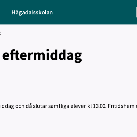
Hågadalsskolan
g
 eftermiddag
0
ddag och då slutar samtliga elever kl 13.00. Fritidshem