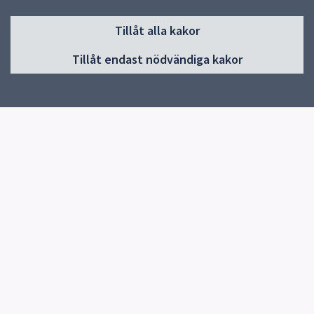
Sidfot
Tillåt alla kakor
Huvudmeny
Tillåt endast nödvändiga kakor
Start
Information/länkar
Om skolan
Kontakt
Elevhälsa
Snabblänkar
Uppsala kommun
Skolverket
Kontakt
Hågadalsskolan