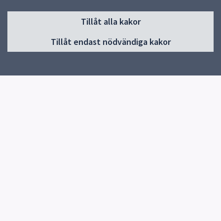
Sidfot
Tillåt alla kakor
Huvudmeny
Tillåt endast nödvändiga kakor
Start
Information/länkar
Om skolan
Kontakt
Elevhälsa
Snabblänkar
Uppsala kommun
Skolverket
Kontakt
Hågadalsskolan