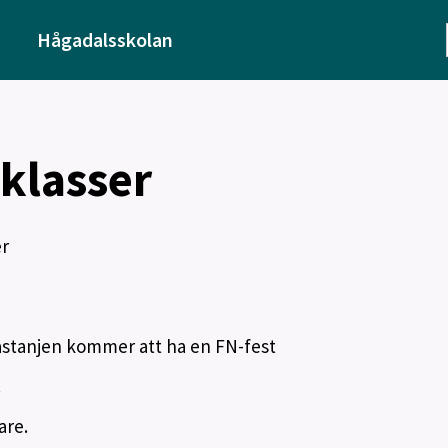
Hågadalsskolan
-klasser
er
astanjen kommer att ha en FN-fest
.
are.