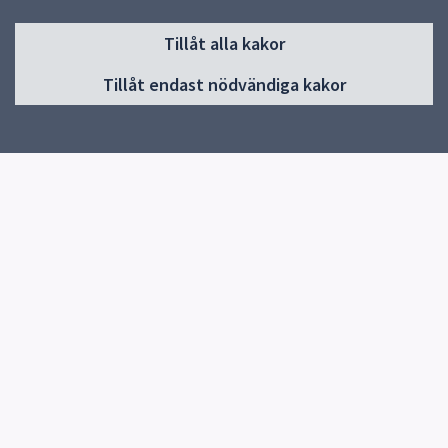
Sidfot
Tillåt alla kakor
Huvudmeny
Tillåt endast nödvändiga kakor
Start
Information/länkar
Om skolan
Kontakt
Elevhälsa
Snabblänkar
Uppsala kommun
Skolverket
Kontakt
Hågadalsskolan